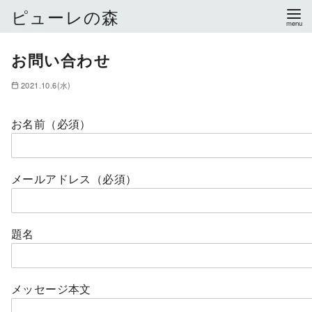
ピューレの森
コ
お問い合わせ
ン
テ
2021.10.6(水)
ン
ツ
お名前（必須）
へ
移
動
メールアドレス（必須）
題名
メッセージ本文