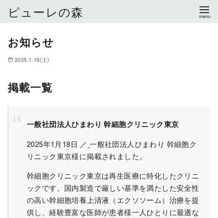
ピューレの森
コ
お知らせ
ン
テ
2025.1.18(土)
ン
ツ
掲載一覧
へ
移
動
一般社団法人ひまわり 幹細胞クリニック東京
2025年1月18日 ／
一般社団法人ひまわり 幹細胞ク
リニック東京様に掲載されました。
幹細胞クリニック東京は再生医療に特化したクリニ
ックです。国内製造で厳しい基準を満たした安全性
の高い幹細胞培養上清液（エクソソーム）治療を提
供し、経験豊富な医師が患者様一人ひとりに最適な