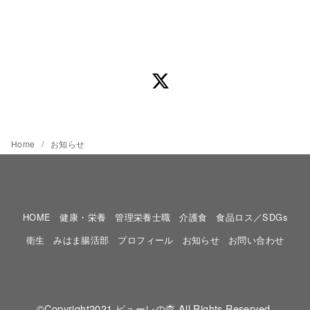
Home
お知らせ
HOME
健康・栄養
管理栄養士職
介護食
食品ロス／SDGs
衛生
みはま腸活部
プロフィール
お知らせ
お問い合わせ
©Copyright2021
ピューレの森.All Rights Reserved.