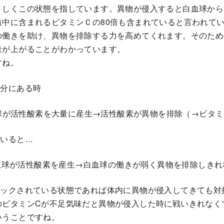
さしくこの状態を指しています。異物が侵入すると白血球から
血中に含まれるビタミンＣの80倍も含まれていると言われて
の働きを助け、異物を排除する力を高めてくれます。そのため
量が上がることがわかっています。
すね。
充分にある時
球が活性酸素を大量に産生→活性酸素が異物を排除（→ビタミ
ていると…
血球が活性酸素を産生→白血球の働きが弱く異物を排除しきれ
トックされている状態であれば体内に異物が侵入してきても対
のビタミンCが不足気味だと異物が侵入した時に戦いきれなく
いうことですね。