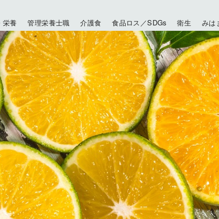
・栄養
管理栄養士職
介護食
食品ロス／SDGs
衛生
みは