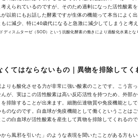
と考えられているのですが、そのため過剰になった活性酸素を
れが以前にもお話した酵素ですが生体の機能って本当によく出
ともに減少、特に40歳代になると急激に減少してしまうと考
ドディスムターゼ（SOD）という抗酸化酵素の働きにより過酸化水素とな
なくてはならないもの｜異物を排除してく
素よりも酸化させる力が非常に強い酸素のことです。こう言っ
せんが、実はこの活性酸素は高い反応活性を持つため、外部か
）を排除することが出来ます。細胞伝達物質や免疫機能として
いものなのです。白血球が免疫機能として働くということはご
とこの白血球が活性酸素を産生して異物を排除してくれるので
いから風邪を引いた」のような表現を聞いたことがある方もい