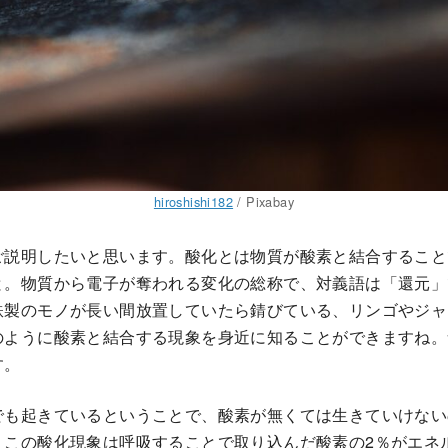
hiroshishi182
/ Pixabay
ご説明したいと思います。酸化とは物質が酸素と結合すること
と。物質から電子が奪われる変化の総称で、対義語は「還元」
鉄製のモノが長い間放置していたら錆びている、リンゴやジャ
のように酸素と結合する現象を身近に知ることができますね。
す。
でも起きているということで、酸素が無くては生きていけない
。この酸化現象は呼吸することで取り込んだ酸素の2％がエネ