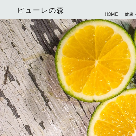
ピューレの森
HOME
健康
コ
ン
テ
ン
ツ
へ
移
動