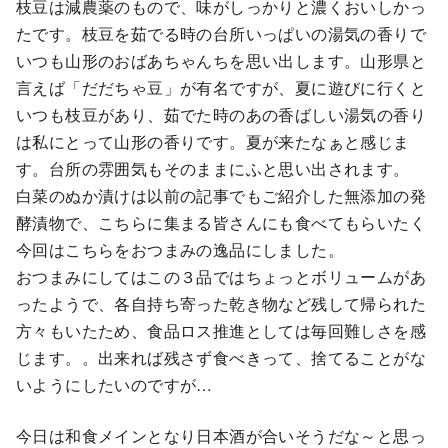
枝豆は減農薬のもので、味がしっかりと濃くおいしかっ
たです。枝豆を茹でる時の台所いっぱいの湯気の香りで
いつも山形のおばあちゃんちを思い出します。山形県と
言えば「だだちゃ豆」が有名ですが、夏に遊びに行くと
いつも枝豆があり、茹でた時のあの香ばしい湯気の香り
は私にとって山形の香りです。夏が来たなぁと感じま
す。台所の雰囲気もそのままにふと思い出されます。
白菜のぬか漬けは以前の記事でもご紹介した無添加の発
酵漬物で、こちらに集まる皆さんにも食べてもらいたく
今回はこちらをおつまみの逸品にしました。
おつまみにしてはこの３品ではちょっとボリュームがあ
ったようで、各自持ち寄った乾き物など残して帰られた
方々もいたため、食品ロス推進としては毎回難しさを感
じます。。出来れば残さず食べきって、捨てることがな
いようにしたいのですが…
今日は和食メインとなり日本酒が合いそうだな～と思っ