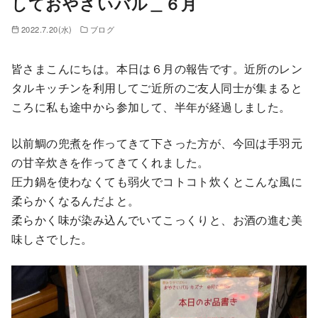
しておやさいバル＿６月
2022.7.20(水)
ブログ
皆さまこんにちは。本日は６月の報告です。近所のレン
タルキッチンを利用してご近所のご友人同士が集まると
ころに私も途中から参加して、半年が経過しました。
以前鯛の兜煮を作ってきて下さった方が、今回は手羽元
の甘辛炊きを作ってきてくれました。
圧力鍋を使わなくても弱火でコトコト炊くとこんな風に
柔らかくなるんだよと。
柔らかく味が染み込んでいてこっくりと、お酒の進む美
味しさでした。