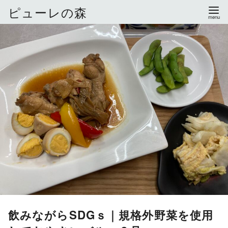
ピューレの森
コ
ン
テ
ン
ツ
へ
移
動
飲みながらSDGｓ｜規格外野菜を使用