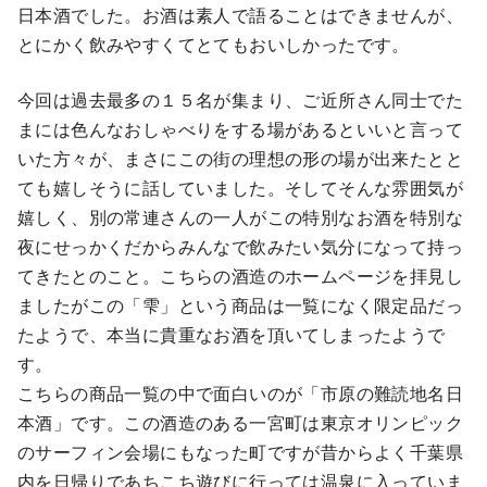
日本酒でした。お酒は素人で語ることはできませんが、
とにかく飲みやすくてとてもおいしかったです。
今回は過去最多の１５名が集まり、ご近所さん同士でた
まには色んなおしゃべりをする場があるといいと言って
いた方々が、まさにこの街の理想の形の場が出来たとと
ても嬉しそうに話していました。そしてそんな雰囲気が
嬉しく、別の常連さんの一人がこの特別なお酒を特別な
夜にせっかくだからみんなで飲みたい気分になって持っ
てきたとのこと。こちらの酒造のホームページを拝見し
ましたがこの「雫」という商品は一覧になく限定品だっ
たようで、本当に貴重なお酒を頂いてしまったようで
す。
こちらの商品一覧の中で面白いのが「市原の難読地名日
本酒」です。この酒造のある一宮町は東京オリンピック
のサーフィン会場にもなった町ですが昔からよく千葉県
内を日帰りであちこち遊びに行っては温泉に入っていま