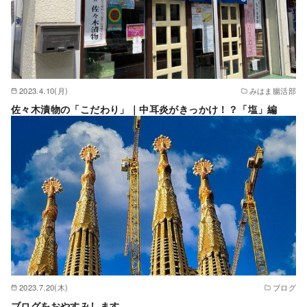
2023.4.10(月)
みはま腸活部
佐々木漬物の「こだわり」｜中耳炎がきっかけ！？「塩」編
2023.7.20(木)
ブログ
ブログをおやすみします