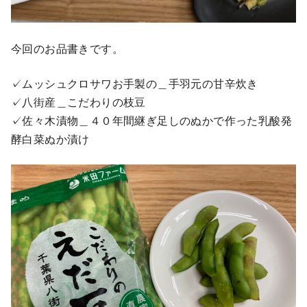
今回のお品書きです。
✓ムッシュクロサワお手製の＿手羽元の甘辛炊き
✓八街産＿こだわりの枝豆
✓佐々木漬物＿４０年間継ぎ足しのぬかで作った乳酸発
酵白菜ぬか漬け